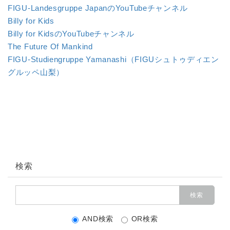
FIGU-Landesgruppe JapanのYouTubeチャンネル
2025.2.11
Billy for Kids
誤訳訂正のお知らせ
Billy for KidsのYouTubeチャンネル
現在出版されている『コンタクト記録Block2』19
The Future Of Mankind
ページのセムヤーゼの発言No.254「・・・少なく
FIGU-Studiengruppe Yamanashi（FIGUシュトゥディエン
とも
30世紀
に入るまでは・・・」となっています
グルッペ山梨）
が、正しくは「・・・少なくとも
3000年紀
に入る
までは・・・」です。
2025.2.11
多くの方々から寄付金をいただいていることに対
し、FL-Jメンバー一同感謝しております。私たち
の力だけでは書籍出版は到底できないので、みな
検索
さまのサポートは翻訳や書籍出版に非常き大きな
助けとなっています。みなさまの生活に支障がな
い範囲内で、今後ともご協力いただければ幸いで
す。「真実の教え」が多くの人たちに届き、平和
AND検索
OR検索
がもたらされることを願いながら。