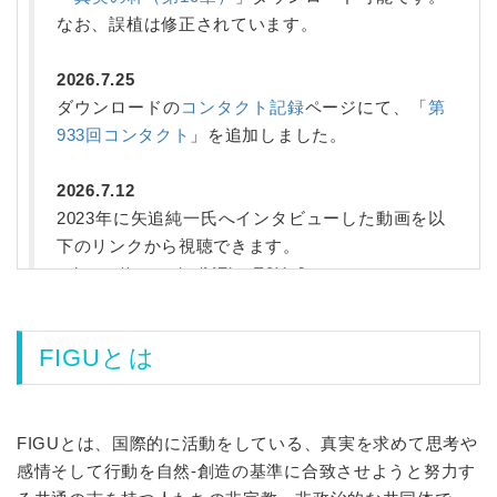
なお、誤植は修正されています。
2026.7.25
ダウンロードの
コンタクト記録
ページにて、「
第
933回コンタクト
」を追加しました。
2026.7.12
2023年に矢追純一氏へインタビューした動画を以
下のリンクから視聴できます。
https://youtu.be/MZhgtE0YzJo
2026.6.26
FIGUとは
「
真実の杯（第9章）
」ダウンロード可能です。
2026.6.25
ダウンロードの
コンタクト記録
ページにて、「
第
FIGUとは、国際的に活動をしている、真実を求めて思考や
931回コンタクト
」を追加しました。
感情そして行動を自然-創造の基準に合致させようと努力す