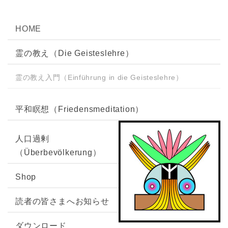
2025.1.27
HOME
「
FL-J Newsletter_第29号
」ダウンロード可能で
す。
霊の教え（Die Geisteslehre）
2024.9.24
霊の教え入門（Einführung in die Geisteslehre）
ダウンロードの
コンタクト記録
ページにて、「
第
880回コンタクト
」を追加しました。
平和瞑想（Friedensmeditation）
2024.9.16
2024年10月１日からの郵便料金改定に伴い、現在
人口過剰
一律550円の送料を
2024年10月１日注文分から一
（Überbevölkerung）
律700円に変更
させていただきます。
Shop
2024.9.14
「
FL-J Newsletter_第28号
」ダウンロード可能で
読者の皆さまへお知らせ
す。
ダウンロード