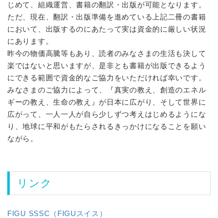
2025.5.10
じめて、組織運営、書籍の翻訳・出版が可能となります。
「
FL-J Newsletter_第30号
」ダウンロード可能で
ただ、現在、翻訳・出版準備を進めている上記二冊の書籍
す。
において、出版するのにあたって実は資金的に厳しい状況
にあります。
2025.5.7
昨今の物価高騰等もあり、読者のみなさまの生活も決して
「
真実の杯（第7章）
」ダウンロード可能です。
楽ではないと思いますが、是非とも書籍が出版できるよう
にできる範囲で資金的なご協力をいただければ幸いです。
2025.3.5
みなさまのご協力によって、『真実の教え、創造のエネル
ダウンロードの
コンタクト記録
ページにて、「
第
ギーの教え、生命の教え』が日本に広がり、そして世界に
904回コンタクト
」を追加しました。
広がって、一人一人が自ら少しずつ考えはじめるようにな
り、地球に平和がもたらされるきっかけになることを願い
2025.2.26
ながら。
ダウンロードの
コンタクト記録
ページにて、「
第
903回コンタクト
」を追加しました。
リンク
2025.2.20
ダウンロードの
コンタクト記録
ページにて、「
第
902回コンタクト
」を追加しました。
FIGU SSSC（FIGUスイス）