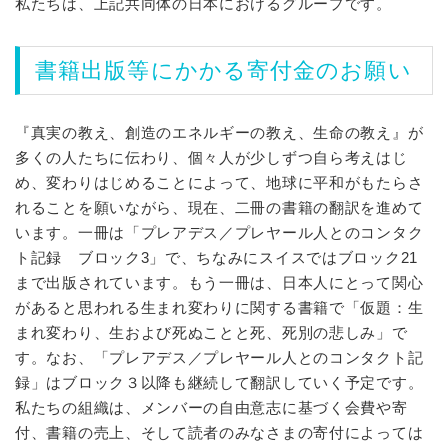
ダウンロードの
コンタクト記録
ページにて、「
第
私たちは、上記共同体の日本におけるグループです。
916回コンタクト
」を追加しました。
書籍出版等にかかる寄付金のお願い
2025.9.20
「
FL-J Newsletter_第31号
」ダウンロード可能で
す。
『真実の教え、創造のエネルギーの教え、生命の教え』が
多くの人たちに伝わり、個々人が少しずつ自ら考えはじ
2025.8.22
め、変わりはじめることによって、地球に平和がもたらさ
「
真実の杯（第8章）
」ダウンロード可能です。
れることを願いながら、現在、二冊の書籍の翻訳を進めて
います。一冊は「プレアデス／プレヤール人とのコンタク
2025.6.1
ト記録 ブロック3」で、ちなみにスイスではブロック21
ダウンロードの
コンタクト記録
ページにて、「
第
まで出版されています。もう一冊は、日本人にとって関心
906回コンタクト
」を追加しました。
があると思われる生まれ変わりに関する書籍で「仮題：生
まれ変わり、生および死ぬことと死、死別の悲しみ」で
2025.5.21
す。なお、「プレアデス／プレヤール人とのコンタクト記
ダウンロードの
コンタクト記録
ページにて、「
第
録」はブロック３以降も継続して翻訳していく予定です。
905回コンタクト
」を追加しました。
私たちの組織は、メンバーの自由意志に基づく会費や寄
付、書籍の売上、そして読者のみなさまの寄付によっては