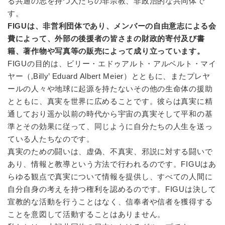
る共通の志を持つ人たちの非宗教、非政治的な共同体で
2026.5.16
す。
「
FL-J Newsletter_第33号
」ダウンロード可能で
FIGUは、非営利団体であり、メンバーの自由意志による会
す。
費によって、外部の後援者の皆さまの財政的寄付及び書
籍、著作物や写真等の販売によって成り立っています。
2026.1.22
FIGUの目的は、ビリー・エドゥアルト・アルベルト・マイ
ダウンロードの
コンタクト記録
ページにて、「
第
ヤー（‚Billy’ Eduard Albert Meier）とともに、またプレヤ
922回コンタクト
」を追加しました。
ールの人々や地球に起源を持たないその他の生命体の援助
とともに、真実を世界に広めることです。彼らは真実に精
2026.1.7
通しており遥か以前の時代から宇宙の真実そして平和の基
「
FL-J Newsletter_第32号
」ダウンロード可能で
準とその効果に従って、同じように自分たちの人生を送っ
す。
ている人たちなのです。
真実のための闘いは、虚偽、不真実、邪説に対する闘いで
2025.12.30
あり、情報と教導という方法で行われるのです。FIGUはあ
ダウンロードの
コンタクト記録
ページにて、「
第
らゆる観点で真実について情報を提供し、すべての人間に
920回コンタクト
」を追加しました。
自分自身の考えを持つ権利を認めるのです。FIGUは決して
宣教的な活動を行うことはなく、信奉者や信者を獲得する
2025.10.3
ことを意図して活動することはありません。