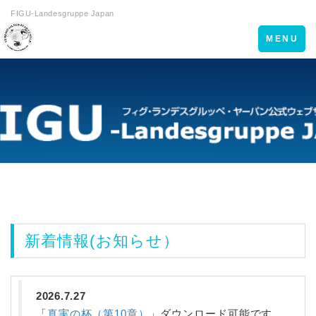
FIGU-Landesgruppe Japan
Toggle
MENU
navigation
新着情報(お知らせ）
2026.7.27
「
真実の杯（第10章）
」ダウンロード可能です。